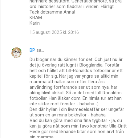
nämnare dessutom. Generationsmöte, så bra
ord. historier som fladdrar i vinden. Härligt.
Tack detsamma Anna!
KRAM
Karin
15 augusti 2025 kl. 20:16
BP
sa…
Du blogar när du känner för det. Och just nu är
det ju överlag rätt lugnt i Blogglandia. Förstår
helt och hållet att Lill-Ronaldos fotbollar är ett
kapitel för sig. När jag var yngre sa alltid min
mamma att nallar som efter flera års
användning fortfarande ser ut som nya, har
aldrig blivit älskat. Så är det med Lill-Ronaldos
fotbollar. Han älskar dom. En himla tur att han
inte siktar mot fönster - hahaha:-)
Den där hyllan i din livsmedelsaffär ser ungefär
ut som en av mina bokhyllor - hahaha.
Vad du kan göra med dina fina tygbitar - ja, du
kan ju göra nåt som min favo konstnär Ulla-Britt
Hede gör med liknande bitar som hon ärvt från
sin mamma: