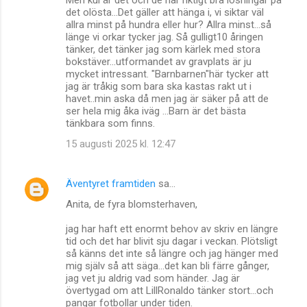
Men kul är det och de har riktigt bra lösningar på
det olösta...Det gäller att hänga i, vi siktar väl
allra minst på hundra eller hur? Allra minst...så
länge vi orkar tycker jag. Så gulligt10 åringen
tänker, det tänker jag som kärlek med stora
bokstäver...utformandet av gravplats är ju
mycket intressant. "Barnbarnen"här tycker att
jag är tråkig som bara ska kastas rakt ut i
havet..min aska då men jag är säker på att de
ser hela mig åka iväg ...Barn är det bästa
tänkbara som finns.
15 augusti 2025 kl. 12:47
Äventyret framtiden
sa…
Anita, de fyra blomsterhaven,
jag har haft ett enormt behov av skriv en längre
tid och det har blivit sju dagar i veckan. Plötsligt
så känns det inte så längre och jag hänger med
mig själv så att säga...det kan bli färre gånger,
jag vet ju aldrig vad som händer. Jag är
övertygad om att LillRonaldo tänker stort...och
pangar fotbollar under tiden.