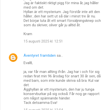
Jag är faktiskt riktigt pigg för mina år, jag håller
med om det.
Hyllan är ett mysterium. Jag förstår inte att den
håller...den har sett ut så där i minst tre år nu.
Det börjar luta åt ett smart försäljningsknep och
som du skriver, oliver går ju alltid åt.
Kram
15 augusti 2025 kl. 12:51
Äventyret framtiden
sa…
Eval8,
ja, var får man allting ifrån. Jag har i och för sig
redan firat min 96 årsdag för snart 30 år sen, då
med barn, som inte kunde skriva så bra. Kul var
det.
Ägghyllan är ett mysterium, den har ju tunga
konservburkar på sig också. Får nog ge rapport
om något spännande händer.
Tack detsamma Eva!