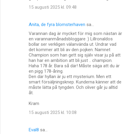
15 augusti 2025 kl. 09:48
Anita, de fyra blomsterhaven
sa…
Varannan dag är mycket för mig som nästan är
en varannanmånadsbloggare :) Lillronaldos
bollar ser verkligen välanvända ut. Undrar vad
det kommer att bli av den pojken. Namnet
Champion som han gett sig själv visar ju på att
han har en ambition att bli just .. champion.
Haha 178 år. Bara så där! Måste säga att du är
en pigg 178-åring.
Den där hyllan är ju ett mysterium. Men ett
smart försäljningsknep. Kunderna känner att de
måste lätta på tyngden. Och oliver går ju alltid
åt.
Kram
15 augusti 2025 kl. 10:08
Eval8
sa…