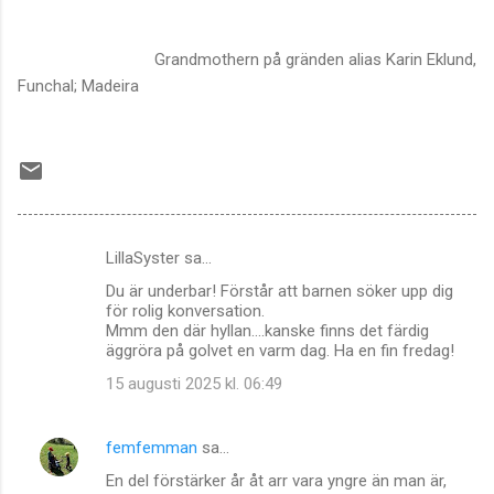
Grandmothern på gränden alias Karin Eklund,
Funchal; Madeira
LillaSyster sa…
K
Du är underbar! Förstår att barnen söker upp dig
o
för rolig konversation.
m
Mmm den där hyllan....kanske finns det färdig
äggröra på golvet en varm dag. Ha en fin fredag!
m
15 augusti 2025 kl. 06:49
e
n
femfemman
sa…
t
En del förstärker år åt arr vara yngre än man är,
a