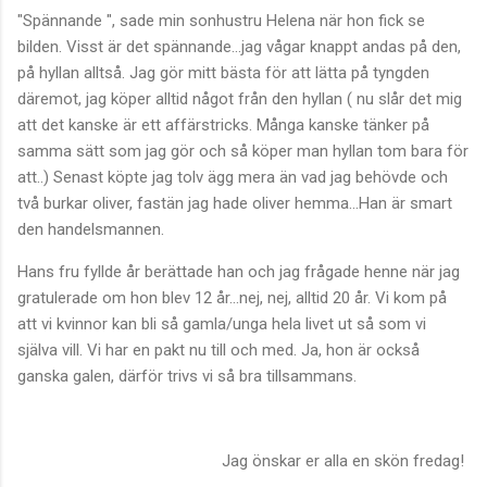
"Spännande ", sade min sonhustru Helena när hon fick se
bilden. Visst är det spännande...jag vågar knappt andas på den,
på hyllan alltså. Jag gör mitt bästa för att lätta på tyngden
däremot, jag köper alltid något från den hyllan ( nu slår det mig
att det kanske är ett affärstricks. Många kanske tänker på
samma sätt som jag gör och så köper man hyllan tom bara för
att..) Senast köpte jag tolv ägg mera än vad jag behövde och
två burkar oliver, fastän jag hade oliver hemma...Han är smart
den handelsmannen.
Hans fru fyllde år berättade han och jag frågade henne när jag
gratulerade om hon blev 12 år...nej, nej, alltid 20 år. Vi kom på
att vi kvinnor kan bli så gamla/unga hela livet ut så som vi
själva vill. Vi har en pakt nu till och med. Ja, hon är också
ganska galen, därför trivs vi så bra tillsammans.
Jag önskar er alla en skön fredag!