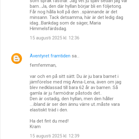
som språk fastnar. Jag vet ju själv sedan jag var
barn...Ja, den där hyllan börjar bli en följetong.
Får nog hålla koll på den ..spännande är det
minsann. Tack detsamma, här är det ledig dag
idag...Bankdag som de säger, Maria
Himmelsfärdsdag.
15 augusti 2025 kl. 12:36
Äventyret framtiden
sa…
femfemman,
var och en på sitt sätt. Du är ju bara barnet i
jämförelse med mig Anna-Lena, även om jag
blev nedklassad till bara 62 år av barnen. Så
gamla är ju farmödrar påstods det..
Den är ostadig, den hyllan, men den håller
....ibland är ser den ännu värre ut..måste vara
elastiskt träd i den.
Ha det fint du med!
Kram
15 augusti 2025 kl. 12:39