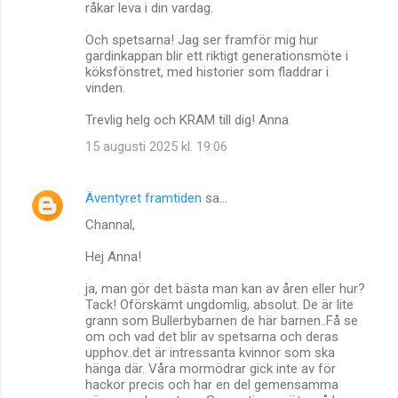
råkar leva i din vardag.
Och spetsarna! Jag ser framför mig hur
gardinkappan blir ett riktigt generationsmöte i
köksfönstret, med historier som fladdrar i
vinden.
Trevlig helg och KRAM till dig! Anna
15 augusti 2025 kl. 19:06
Äventyret framtiden
sa…
Channal,
Hej Anna!
ja, man gör det bästa man kan av åren eller hur?
Tack! Oförskämt ungdomlig, absolut. De är lite
grann som Bullerbybarnen de här barnen..Få se
om och vad det blir av spetsarna och deras
upphov..det är intressanta kvinnor som ska
hänga där. Våra mormödrar gick inte av för
hackor precis och har en del gemensamma