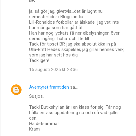
BP,
ja, så gör jag, givetvis...det är lugnt nu,
semestertider i Blogglandia.
Lill-Ronaldos fotbollar är älskade...jag vet inte
hur många som har gått åt ..
Han har nog lyckats få ner elbelysningen över
deras ingång...haha..och lite till.
Tack för tipset BP, jag ska absolut kika in på
Ulla-Britt Hedes skapelser, jag gillar hennes verk,
som jag har sett hos dig.
Tack igen!
15 augusti 2025 kl. 23:36
Äventyret framtiden
sa…
Susjos,
Tack! Butikshyllan är i en klass för sig. Får nog
hålla en viss uppdatering nu och då vad gäller
den.
Ha detsamma!
Kram