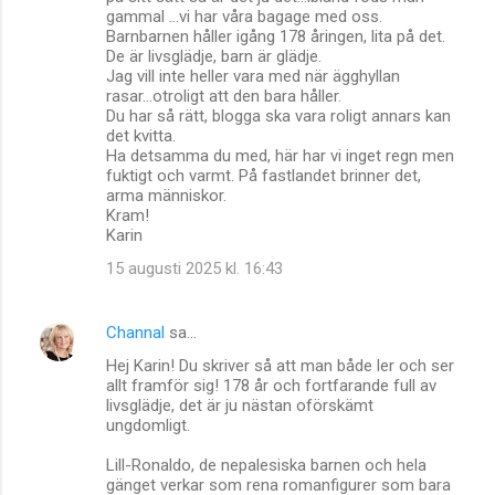
gammal ...vi har våra bagage med oss.
Barnbarnen håller igång 178 åringen, lita på det.
De är livsglädje, barn är glädje.
Jag vill inte heller vara med när ägghyllan
rasar...otroligt att den bara håller.
Du har så rätt, blogga ska vara roligt annars kan
det kvitta.
Ha detsamma du med, här har vi inget regn men
fuktigt och varmt. På fastlandet brinner det,
arma människor.
Kram!
Karin
15 augusti 2025 kl. 16:43
Channal
sa…
Hej Karin! Du skriver så att man både ler och ser
allt framför sig! 178 år och fortfarande full av
livsglädje, det är ju nästan oförskämt
ungdomligt.
Lill-Ronaldo, de nepalesiska barnen och hela
gänget verkar som rena romanfigurer som bara