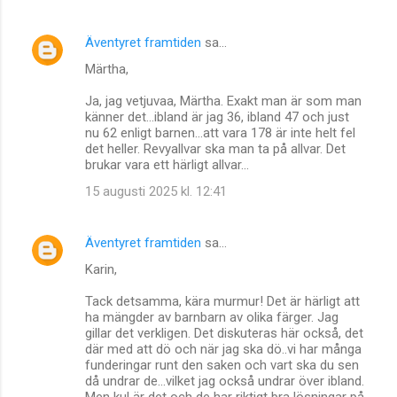
Äventyret framtiden
sa…
Märtha,
Ja, jag vetjuvaa, Märtha. Exakt man är som man
känner det...ibland är jag 36, ibland 47 och just
nu 62 enligt barnen...att vara 178 är inte helt fel
det heller. Revyallvar ska man ta på allvar. Det
brukar vara ett härligt allvar...
15 augusti 2025 kl. 12:41
Äventyret framtiden
sa…
Karin,
Tack detsamma, kära murmur! Det är härligt att
ha mängder av barnbarn av olika färger. Jag
gillar det verkligen. Det diskuteras här också, det
där med att dö och när jag ska dö..vi har många
funderingar runt den saken och vart ska du sen
då undrar de...vilket jag också undrar över ibland.