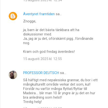
15 augusti 2025 kl. 12:54
Äventyret framtiden
sa…
Znogge,
ja, barn är det bästa tänkbara att ha
diskussioner med.
Ja, jag är ju det, oförskämt pigg...förvånande
nog.
Kram och god fredag ävenledes!
15 augusti 2025 kl. 12:55
PROFESSOR DEUTSCH
sa…
Så häftigt med nepalesiska grannar, du bor i ett
mångkulturellt område verkar det som, kul!
Förstår nu varför många flyttat/flyttar till
Madeira.... blir man 10 år yngre är ju det en hur
bra anledning som helst!
Trevlig helg!