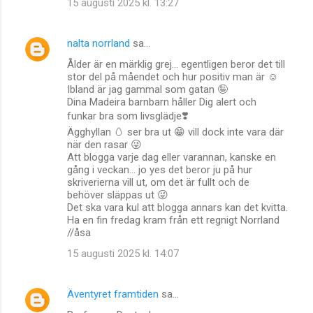
15 augusti 2025 kl. 13:27
nalta norrland
sa…
Ålder är en märklig grej… egentligen beror det till
stor del på måendet och hur positiv man är ☺️
Ibland är jag gammal som gatan 🤪
Dina Madeira barnbarn håller Dig alert och
funkar bra som livsglädje❣️
Ägghyllan 🥚 ser bra ut 😁 vill dock inte vara där
när den rasar 😜
Att blogga varje dag eller varannan, kanske en
gång i veckan… jo yes det beror ju på hur
skriverierna vill ut, om det är fullt och de
behöver släppas ut 😜
Det ska vara kul att blogga annars kan det kvitta.
Ha en fin fredag kram från ett regnigt Norrland
//åsa
15 augusti 2025 kl. 14:07
Äventyret framtiden
sa…