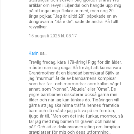
utesängen och skriver! Jag gjorde i vintras två
artiklar om revyn i Liljendal och hängde upp mig
på att inga unga flickor är med, men nog 20-
åriga pojkar. "Jag är alltid 28", påpekade en av
dringrävarna. "Så e de", sade de andra. På fullt
revyallvar.
15 augusti 2025 kl. 08:17
Karin
sa…
Trevlig fredag, kära 178-åring! Pigg för din ålder,
måste man nog säga. Så trevligt att kunna vara
Grandmother åt en blandad barnskara! Själv är
jag "murmur" åt de av barnbarnens kompisar
som har far- och mormödrar som kallas något
annat, som "Nonna", "Abuela" eller "Oma". De
yngre barnbarnen diskuterar också gärna min
ålder och när jag kan tänkas dö. Tioåringen vill
gärna att jag ska hinna träffa hennes framtida
barn och då måste jag ju leva på en femton,
tjugo år till. "Men om det inte funkar, mormor, så
tar jag med mig barnen till graven och hälsar
på!" Och så är diskussionen igång om lämpliga
gravplatser för mig och dess utformning...