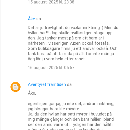
15 augusti 2025 kl. 23:38
Åke
sa…
Det är ju trevligt att du växlar inriktning :) Men du
hyllan här!!! Jag skulle ovillkorligen staga upp
den. Jag tänker mest på om ett barn är i
närheten… visserligen vuxen också förstås.
Som butiksägare finns ju ett ansvar också. Och
tänk bara på att ta reda på allt för inte många
ägg lär ju vara hela efter raset.
16 augusti 2025 kl. 05:57
Äventyret framtiden
sa…
Åke,
egentligen gör jag ju inte det, ändrar inriktning,
jag bloggar bara lite mindre...
Ja, du den hyllan har satt myror i huvudet på
mig många gånger och den bara håller. Ibland
ser den ännu värre ut...Tydligen har den hållit i
många år redan innan vi blev kunder där.