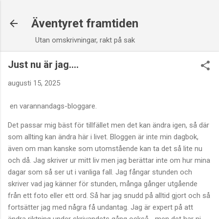
Fortsätt till huvudinnehåll
Äventyret framtiden
Utan omskrivningar, rakt på sak
Just nu är jag....
augusti 15, 2025
en varannandags-bloggare.
Det passar mig bäst för tillfället men det kan ändra igen, så där
som allting kan ändra här i livet. Bloggen är inte min dagbok,
även om man kanske som utomstående kan ta det så lite nu
och då. Jag skriver ur mitt liv men jag berättar inte om hur mina
dagar som så ser ut i vanliga fall. Jag fångar stunden och
skriver vad jag känner för stunden, många gånger utgående
från ett foto eller ett ord. Så har jag snudd på alltid gjort och så
fortsätter jag med några få undantag. Jag är expert på att
ändra riktning under skrivandets gång också ...men det har ni