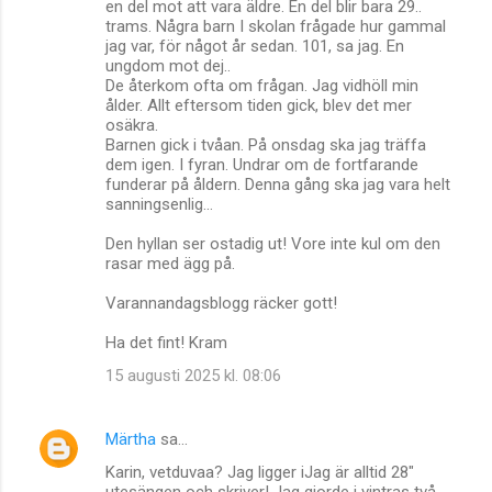
en del mot att vara äldre. En del blir bara 29..
r
trams. Några barn I skolan frågade hur gammal
jag var, för något år sedan. 101, sa jag. En
e
ungdom mot dej..
r
De återkom ofta om frågan. Jag vidhöll min
ålder. Allt eftersom tiden gick, blev det mer
osäkra.
Barnen gick i tvåan. På onsdag ska jag träffa
dem igen. I fyran. Undrar om de fortfarande
funderar på åldern. Denna gång ska jag vara helt
sanningsenlig...
Den hyllan ser ostadig ut! Vore inte kul om den
rasar med ägg på.
Varannandagsblogg räcker gott!
Ha det fint! Kram
15 augusti 2025 kl. 08:06
Märtha
sa…
Karin, vetduvaa? Jag ligger iJag är alltid 28"