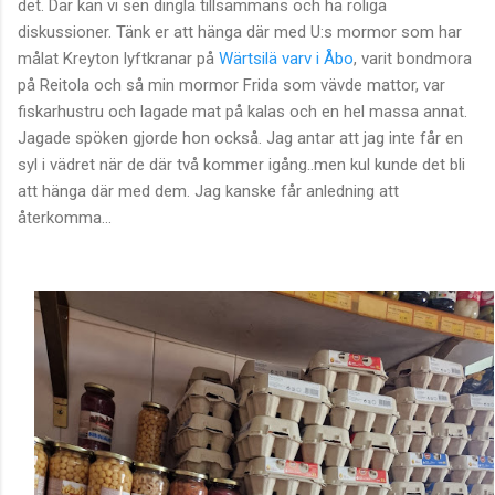
det. Där kan vi sen dingla tillsammans och ha roliga
diskussioner. Tänk er att hänga där med U:s mormor som har
målat Kreyton lyftkranar på
Wärtsilä varv i Åbo
, varit bondmora
på Reitola och så min mormor Frida som vävde mattor, var
fiskarhustru och lagade mat på kalas och en hel massa annat.
Jagade spöken gjorde hon också. Jag antar att jag inte får en
syl i vädret när de där två kommer igång..men kul kunde det bli
att hänga där med dem. Jag kanske får anledning att
återkomma...