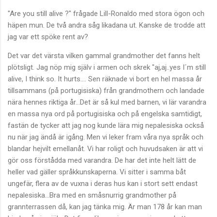
"Are you still alive ?" frågade Lill-Ronaldo med stora ögon och
häpen mun. De två andra såg likadana ut. Kanske de trodde att
jag var ett spöke rent av?
Det var det värsta vilken gammal grandmother det fanns helt
plötsligt. Jag nöp mig själv i armen och skrek "aj,aj..yes I´m still
alive, I think so. It hurts.... Sen räknade vi bort en hel massa år
tillsammans (på portugisiska) från grandmothern och landade
nära hennes riktiga år...Det är så kul med barnen, vi lär varandra
en massa nya ord på portugisiska och på engelska samtidigt,
fastän de tycker att jag nog kunde lära mig nepalesiska också
nu när jag ändå är igång. Men vi leker fram våra nya språk och
blandar hejvilt emellanåt. Vi har roligt och huvudsaken är att vi
gör oss förstådda med varandra. De har det inte helt lätt de
heller vad gäller språkkunskaperna. Vi sitter i samma båt
ungefär, flera av de vuxna i deras hus kan i stort sett endast
nepalesiska...Bra med en småsnurrig grandmother på
grannterrassen då, kan jag tänka mig. Är man 178 år kan man