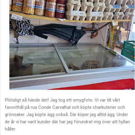
Plötsligt så hände det! Jag tog ett smygfoto. Vi var till vårt
favorithål på rua Conde Carvalhal och köpte charkuterier och
grönsaker. Jag köpte ägg också. Där köper jag alltid ägg. Under
de år vi har varit kunder där har jag förundrat mig över att hyllan
håller.