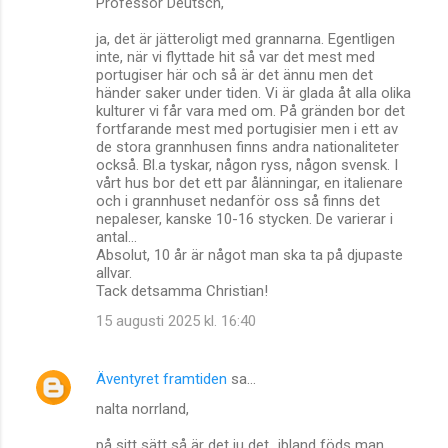
Professor Deutsch,
ja, det är jätteroligt med grannarna. Egentligen
inte, när vi flyttade hit så var det mest med
portugiser här och så är det ännu men det
händer saker under tiden. Vi är glada åt alla olika
kulturer vi får vara med om. På gränden bor det
fortfarande mest med portugisier men i ett av
de stora grannhusen finns andra nationaliteter
också. Bl.a tyskar, någon ryss, någon svensk. I
vårt hus bor det ett par ålänningar, en italienare
och i grannhuset nedanför oss så finns det
nepaleser, kanske 10-16 stycken. De varierar i
antal...
Absolut, 10 år är något man ska ta på djupaste
allvar.
Tack detsamma Christian!
15 augusti 2025 kl. 16:40
Äventyret framtiden
sa…
nalta norrland,
på sitt sätt så är det ju det...ibland föds man