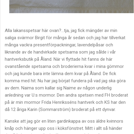
Alla lakansspetsar här ovan?...tja, jag fick mängder av min
saliga svärmor Birgit för många år sedan och jag har tillverkat
många vackra presentförpackningar, lavendelpåsar och
liknande av de handvirkade spetsarna som jag sålde i vår
hantverksbutik på Åland. När vi flyttade hit fanns de här
ovanstående spetsarna och broderierna kvar i mina gömmor
och jag kunde bara inte lämna dem kvar på Åland. De fick
komma med hit. Nu har jag börjat fundera på vad jag ska göra
av dem. Naima som kallar sig Naime av någon underlig
anledning var U:s mormor. Den andra spetsen med FH broderat
på är min mormor Frida Henriksséns hantverk och KS har den
då 12 åriga Karin (Sommarström) broderat på ett dynvar.
Kanske att jag gör en liten gardinkappa av oss äldre kvinnors
knåp och hänger upp oss i köksfönstret. Mitt i allt så händer