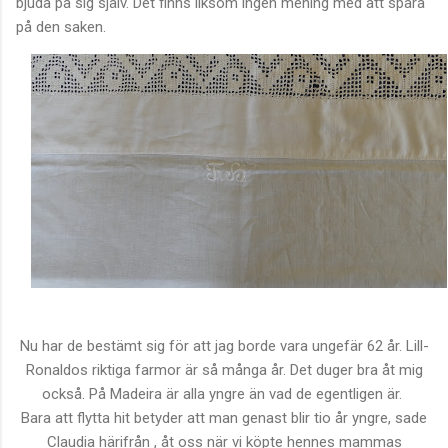
bjuda på sig själv. Det finns liksom ingen mening med att spara
på den saken.
Nu har de bestämt sig för att jag borde vara ungefär 62 år. Lill-
Ronaldos riktiga farmor är så många år.
Det duger bra åt mig
också. På Madeira är alla yngre än vad de egentligen är.
Bara att flytta hit betyder att man genast blir tio år yngre, sade
Claudia härifrån , åt oss när vi köpte hennes mammas