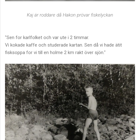
Kaj är roddare då Hakon prövar fiskelyckan
"Sen for karlfolket och var ute i 2 timmar.
Vi kokade kaffe och studerade kartan. Sen då vi hade ätit
fisksoppa for vi till en holme 2 km rakt över sjön."