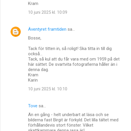
Kram
10 juni 2025 kl. 10:09
Äventyret framtiden
sa…
Bosse,
Tack för titten in, så roligt! Ska titta in till dig
också...
Tack, så kul att du får vara med om 1959 på det
här sättet. De svartvita fotografierna håller än i
denna dag.
Kram
Karin
10 juni 2025 kl. 10:10
Tove
sa…
Än en gång - helt underbart at läsa och se
bilderna fast Birgit är förkyld. Det lilla tältet med
förhållandevis stort fönster. Vilket
skattkammare denna resa är!