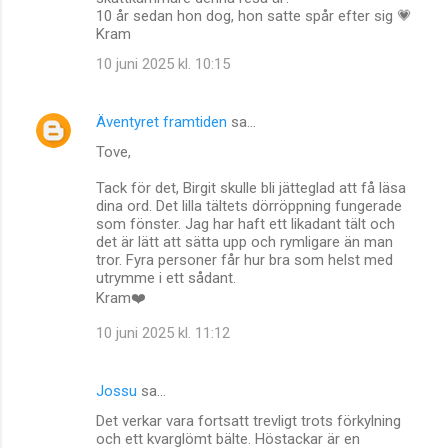
10 år sedan hon dog, hon satte spår efter sig 💗
Kram
10 juni 2025 kl. 10:15
Äventyret framtiden
sa…
Tove,
Tack för det, Birgit skulle bli jätteglad att få läsa
dina ord. Det lilla tältets dörröppning fungerade
som fönster. Jag har haft ett likadant tält och
det är lätt att sätta upp och rymligare än man
tror. Fyra personer får hur bra som helst med
utrymme i ett sådant.
Kram❤️
10 juni 2025 kl. 11:12
Jossu
sa…
Det verkar vara fortsatt trevligt trots förkylning
och ett kvarglömt bälte. Höstackar är en