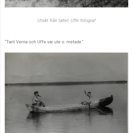
Utsikt från tältet, Uffe fotograf
"Tant Verna och Uffe var ute o. metade."