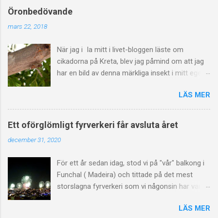
Öronbedövande
mars 22, 2018
När jag i Ia mitt i livet-bloggen läste om
cikadorna på Kreta, blev jag påmind om att jag
har en bild av denna märkliga insekt i mitt eget
bildarkiv. Vi undrade vad det var som lät så
LÄS MER
öronbedövande redan ett par kvarter innan vi
nådde vårt mål för dagen i mitten på september
2017 då vi var i Gamla stan i Rethymnon. (Kreta)
Ett oförglömligt fyrverkeri får avsluta året
Mitt i allt så var Uffe försvunnen. Jag gick där
december 31, 2020
ensam på trottoaren och pratade högt för mig
själv, i god tro att han var hack i häl på mig
För ett år sedan idag, stod vi på "vår" balkong i
Samtidigt ville en värdinna till en taverna som vi
Funchal ( Madeira) och tittade på det mest
(jag) gick förbi, att vi skulle äta lunch hos henne.
storslagna fyrverkeri som vi någonsin har varit
"I have lost my husband", svarade jag spontant,
med om. Det var magiskt, stort och euforiskt
vilket jag insåg precis när jag svängde mig om.
LÄS MER
allt detta hejdundrande, gnistrande och
Lite underförstått att vi nog inte skulle ha