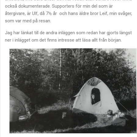
också dokumenterade. Supporters för min del som är
återgivare, är Ulf, då 7½ år och hans äldre bror Leif, min svåger,
som var med på resan.
Jag har länkat till de andra inläggen som redan har gjorts längst
ner i inlägget om det finns intresse att läsa allt från början.