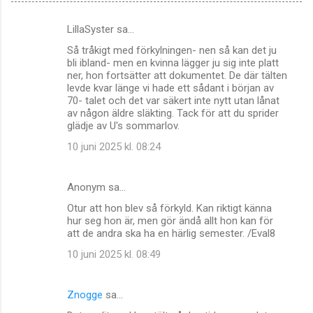
LillaSyster sa…
K
Så tråkigt med förkylningen- nen så kan det ju
o
bli ibland- men en kvinna lägger ju sig inte platt
m
ner, hon fortsätter att dokumentet. De där tälten
levde kvar länge vi hade ett sådant i början av
m
70- talet och det var säkert inte nytt utan lånat
av någon äldre släkting. Tack för att du sprider
e
glädje av U's sommarlov.
n
10 juni 2025 kl. 08:24
t
a
Anonym sa…
r
Otur att hon blev så förkyld. Kan riktigt känna
e
hur seg hon är, men gör ändå allt hon kan för
r
att de andra ska ha en härlig semester. /Eval8
10 juni 2025 kl. 08:49
Znogge
sa…