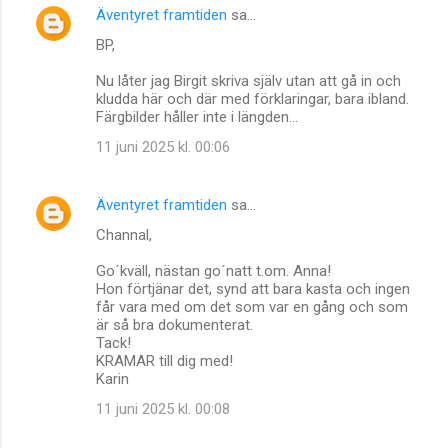
Äventyret framtiden
sa…
BP,
Nu låter jag Birgit skriva själv utan att gå in och
kludda här och där med förklaringar, bara ibland.
Färgbilder håller inte i längden...
11 juni 2025 kl. 00:06
Äventyret framtiden
sa…
Channal,
Go´kväll, nästan go´natt t.om. Anna!
Hon förtjänar det, synd att bara kasta och ingen
får vara med om det som var en gång och som
är så bra dokumenterat.
Tack!
KRAMAR till dig med!
Karin
11 juni 2025 kl. 00:08