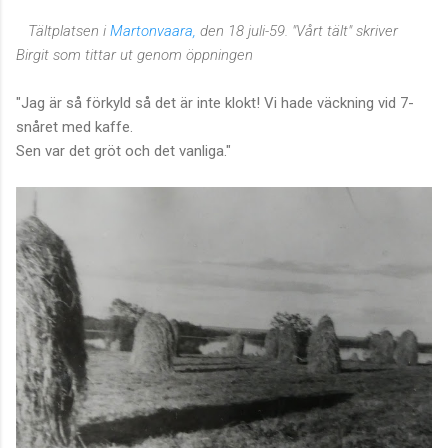
Tältplatsen i
Martonvaara,
den 18 juli-59. "Vårt tält" skriver
Birgit som tittar ut genom öppningen
"Jag är så förkyld så det är inte klokt! Vi hade väckning vid 7-
snåret med kaffe.
Sen var det gröt och det vanliga."