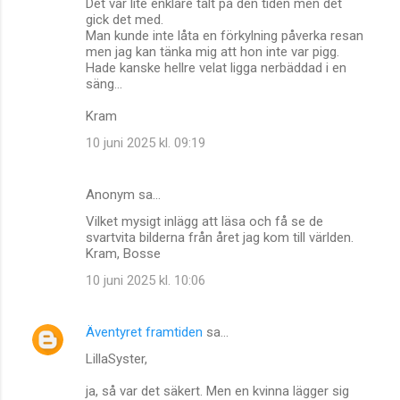
Det var lite enklare tält på den tiden men det
gick det med.
Man kunde inte låta en förkylning påverka resan
men jag kan tänka mig att hon inte var pigg.
Hade kanske hellre velat ligga nerbäddad i en
säng...
Kram
10 juni 2025 kl. 09:19
Anonym sa…
Vilket mysigt inlägg att läsa och få se de
svartvita bilderna från året jag kom till världen.
Kram, Bosse
10 juni 2025 kl. 10:06
Äventyret framtiden
sa…
LillaSyster,
ja, så var det säkert. Men en kvinna lägger sig