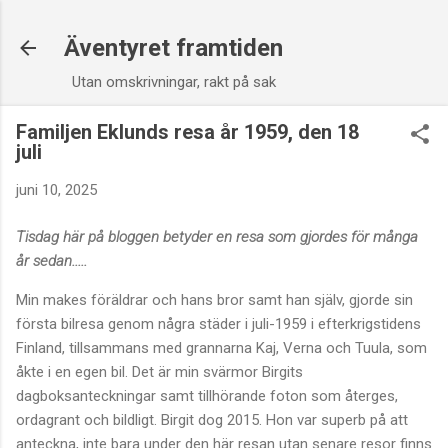
Fortsätt till huvudinnehåll
Äventyret framtiden
Utan omskrivningar, rakt på sak
Familjen Eklunds resa år 1959, den 18
juli
juni 10, 2025
Tisdag här på bloggen betyder en resa som gjordes för många
år sedan.....
Min makes föräldrar och hans bror samt han själv, gjorde sin
första bilresa genom några städer i juli-1959 i efterkrigstidens
Finland, tillsammans med grannarna Kaj, Verna och Tuula, som
åkte i en egen bil. Det är min svärmor Birgits
dagboksanteckningar samt tillhörande foton som återges,
ordagrant och bildligt. Birgit dog 2015. Hon var superb på att
anteckna, inte bara under den här resan utan senare resor finns