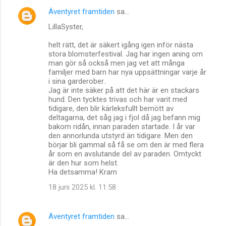
Äventyret framtiden
sa…
LillaSyster,
helt rätt, det är säkert igång igen inför nästa
stora blomsterfestival. Jag har ingen aning om
man gör så också men jag vet att många
familjer med barn har nya uppsättningar varje år
i sina garderober..
Jag är inte säker på att det här är en stackars
hund. Den tycktes trivas och har varit med
tidigare, den blir kärleksfullt bemött av
deltagarna, det såg jag i fjol då jag befann mig
bakom ridån, innan paraden startade. I år var
den annorlunda utstyrd än tidigare. Men den
börjar bli gammal så få se om den är med flera
år som en avslutande del av paraden. Omtyckt
är den hur som helst.
Ha detsamma! Kram
18 juni 2025 kl. 11:58
Äventyret framtiden
sa…