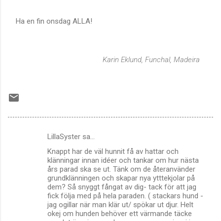
Ha en fin onsdag ALLA!
Karin Eklund, Funchal, Madeira
LillaSyster sa…
K
Knappt har de väl hunnit få av hattar och
o
klänningar innan idéer och tankar om hur nästa
m
års parad ska se ut. Tänk om de återanvänder
grundklänningen och skapar nya ytttekjolar på
m
dem? Så snyggt fångat av dig- tack för att jag
fick följa med på hela paraden. ( stackars hund -
e
jag ogillar när man klär ut/ spökar ut djur. Helt
n
okej om hunden behöver ett värmande täcke