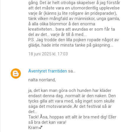
gång. Det är helt otroliga skapelser å jag förstår
att det måste vara en utomordentlig upplevelse
varje år (känns ju lite roligare än prideparader),
tänk vilken mångfald av människor, unga gamla,
å alla olika blommor å den enorma
kreativiteten... bara att avundas er som får ta
del av det... varje år till å med....
P.S. Jag trodde den lilla pojken ropade något av
glädje, hade inte minsta tanke på gäspning....
18 juni 2025 kl. 17:03
Äventyret framtiden
sa…
nalta norrland,
ja, det kan man göra och hunden har kläder
endast denna dag...normalt är den naken. Den
tycks gilla att vara med, såg inget som skulle
säga det motsvarande..Är det festival så är
det...
Tack! Åsa, hoppas att allt är bra med dig! Eller
så bra det kan vara!
Kram💕