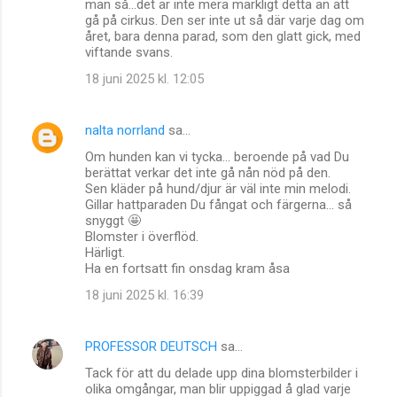
man så...det är inte mera märkligt detta än att
gå på cirkus. Den ser inte ut så där varje dag om
året, bara denna parad, som den glatt gick, med
viftande svans.
18 juni 2025 kl. 12:05
nalta norrland
sa…
Om hunden kan vi tycka… beroende på vad Du
berättat verkar det inte gå nån nöd på den.
Sen kläder på hund/djur är väl inte min melodi.
Gillar hattparaden Du fångat och färgerna… så
snyggt 🤩
Blomster i överflöd.
Härligt.
Ha en fortsatt fin onsdag kram åsa
18 juni 2025 kl. 16:39
PROFESSOR DEUTSCH
sa…
Tack för att du delade upp dina blomsterbilder i
olika omgångar, man blir uppiggad å glad varje