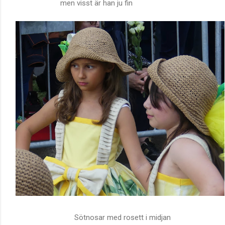
men visst är han ju fin
Sötnosar med rosett i midjan