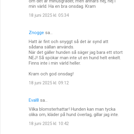
om det är minusgrader, men annars nej, nej i
t
min värld. Ha en bra onsdag. Kram
a
18 juni 2025 kl. 05:34
r
e
Znogge
sa…
r
Hatt är fint och snyggt så det är synd att
sådana sällan används.
När det gäller hunden så säger jag bara ett stort
NEJ! Så spökar man inte ut en hund helt enkelt.
Finns inte i min värld heller.
Kram och god onsdag!
18 juni 2025 kl. 09:12
Eval8
sa…
Vilka blomsterhattar! Hunden kan man tycka
olika om, kläder på hund överlag, gillar jag inte.
18 juni 2025 kl. 10:42