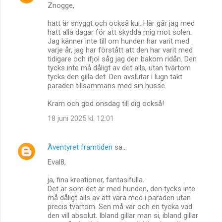
Znogge,
hatt är snyggt och också kul. Här går jag med
hatt alla dagar för att skydda mig mot solen.
Jag känner inte till om hunden har varit med
varje år, jag har förstått att den har varit med
tidigare och ifjol såg jag den bakom ridån. Den
tycks inte må dåligt av det alls, utan tvärtom
tycks den gilla det. Den avslutar i lugn takt
paraden tillsammans med sin husse.
Kram och god onsdag till dig också!
18 juni 2025 kl. 12:01
Äventyret framtiden
sa…
Eval8,
ja, fina kreationer, fantasifulla.
Det är som det är med hunden, den tycks inte
må dåligt alls av att vara med i paraden utan
precis tvärtom. Sen må var och en tycka vad
den vill absolut. Ibland gillar man si, ibland gillar